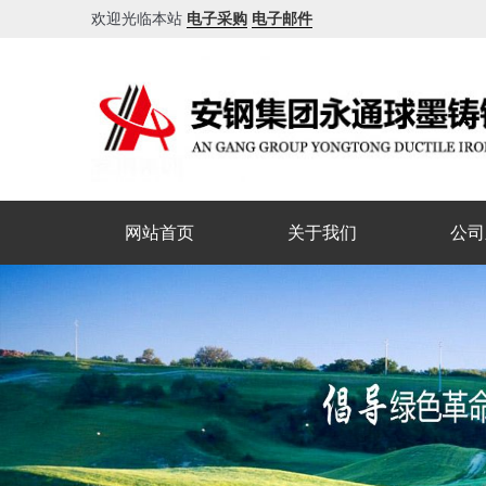
欢迎光临本站
电子采购
电子邮件
网站首页
关于我们
公司